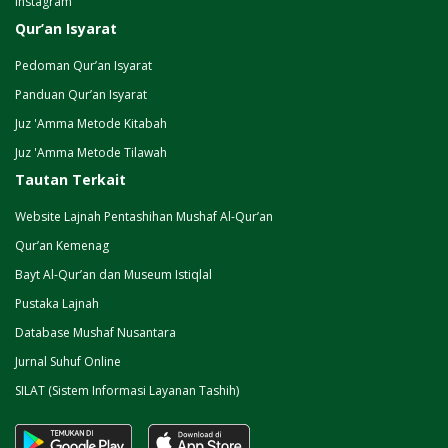
Instagram
Qur’an Isyarat
Pedoman Qur’an Isyarat
Panduan Qur’an Isyarat
Juz 'Amma Metode Kitabah
Juz 'Amma Metode Tilawah
Tautan Terkait
Website Lajnah Pentashihan Mushaf Al-Qur’an
Qur’an Kemenag
Bayt Al-Qur’an dan Museum Istiqlal
Pustaka Lajnah
Database Mushaf Nusantara
Jurnal Suhuf Online
SILAT (Sistem Informasi Layanan Tashih)