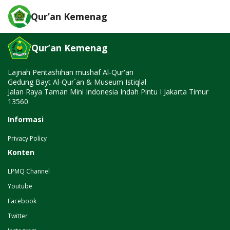
page-not-found works!
Qur’an Kemenag
Qur’an Kemenag
Lajnah Pentashihan mushaf Al-Qur'an
Gedung Bayt Al-Qur`an & Museum Istiqlal
Jalan Raya Taman Mini Indonesia Indah Pintu I Jakarta Timur
13560
Informasi
Privacy Policy
Konten
LPMQ Channel
Youtube
Facebook
Twitter