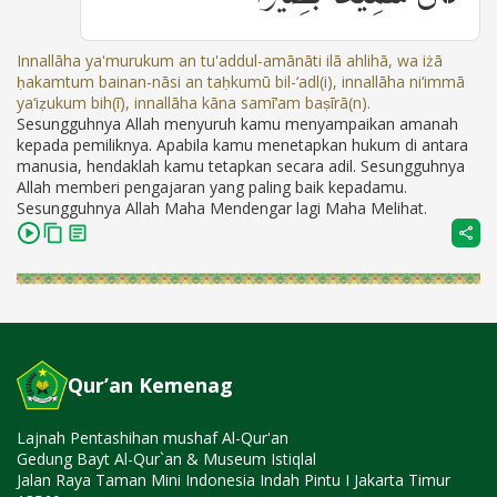
Innallāha ya'murukum an tu'addul-amānāti ilā ahlihā, wa iżā
ḥakamtum bainan-nāsi an taḥkumū bil-‘adl(i), innallāha ni‘immā
ya‘iẓukum bih(ī), innallāha kāna samī‘am baṣīrā(n).
Sesungguhnya Allah menyuruh kamu menyampaikan amanah
kepada pemiliknya. Apabila kamu menetapkan hukum di antara
manusia, hendaklah kamu tetapkan secara adil. Sesungguhnya
Allah memberi pengajaran yang paling baik kepadamu.
Sesungguhnya Allah Maha Mendengar lagi Maha Melihat.
Qur’an Kemenag
Lajnah Pentashihan mushaf Al-Qur'an
Gedung Bayt Al-Qur`an & Museum Istiqlal
Jalan Raya Taman Mini Indonesia Indah Pintu I Jakarta Timur