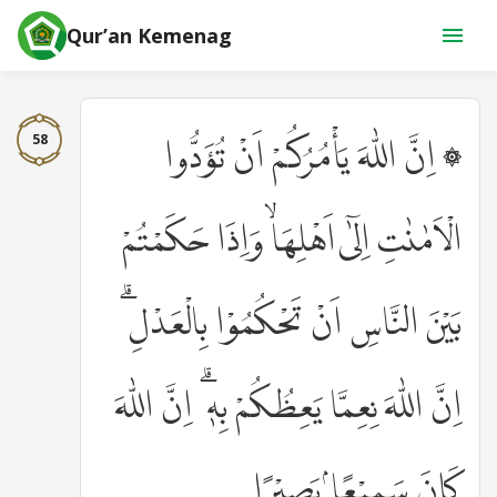
Qur’an Kemenag
58
۞ اِنَّ اللّٰهَ يَأْمُرُكُمْ اَنْ تُؤَدُّوا
الْاَمٰنٰتِ اِلٰٓى اَهْلِهَاۙ وَاِذَا حَكَمْتُمْ
بَيْنَ النَّاسِ اَنْ تَحْكُمُوْا بِالْعَدْلِ ۗ
اِنَّ اللّٰهَ نِعِمَّا يَعِظُكُمْ بِهٖ ۗ اِنَّ اللّٰهَ
كَانَ سَمِيْعًاۢ بَصِيْرًا